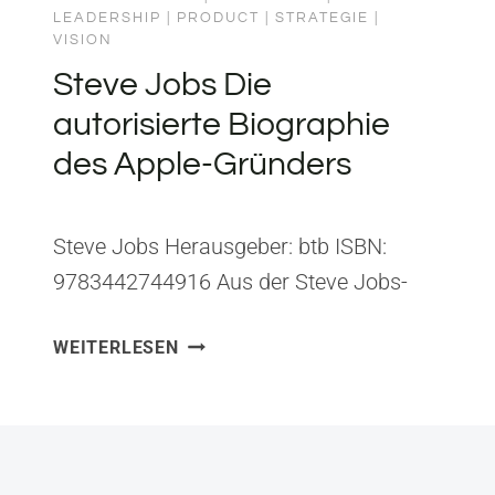
LEADERSHIP
|
PRODUCT
|
STRATEGIE
|
VISION
Steve Jobs Die
autorisierte Biographie
des Apple-Gründers
Steve Jobs Herausgeber: btb ISBN:
9783442744916 Aus der Steve Jobs-
Biografie habe ich gelernt, dass Genius
STEVE
WEITERLESEN
und Gnadenlosigkeit sich nicht
JOBS
ausschließen müssen – aber auch nicht
DIE
müssen. Isaacson zeichnet ein
AUTORISIERTE
BIOGRAPHIE
vielschichtiges Portrait eines Menschen,
DES
der Schönheit und Funktion neu definiert