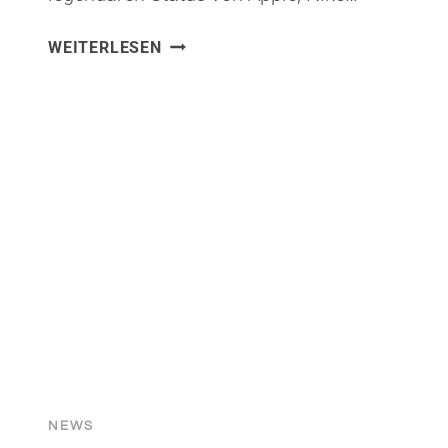
CONTENT,
WEITERLESEN
POSITIONIERUNG
UND
COPYWRITING
–
INSPIRIERT
VON
APPLE,
NIKE
UND
COCA-
COLA
NEWS