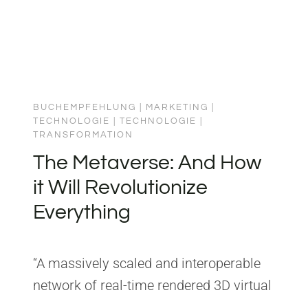
Mitarbeiterbindung, Automatisierung
ND W
und Arbeitskultur investiert, wird
AS W
morgen keinen Spielraum…
IR D
AGEGEN T
UN K
ÖNNEN
BUCHEMPFEHLUNG
|
MARKETING
|
TECHNOLOGIE
|
TECHNOLOGIE
|
TRANSFORMATION
The Metaverse: And How
it Will Revolutionize
Everything
“A massively scaled and interoperable
network of real-time rendered 3D virtual
worlds that can be experienced