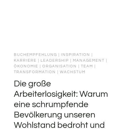
BUCHEMPFEHLUNG
|
INSPIRATION
|
KARRIERE
|
LEADERSHIP
|
MANAGEMENT
|
ÖKONOMIE
|
ORGANISATION
|
TEAM
|
TRANSFORMATION
|
WACHSTUM
Die große
Arbeiterlosigkeit: Warum
eine schrumpfende
Bevölkerung unseren
Wohlstand bedroht und