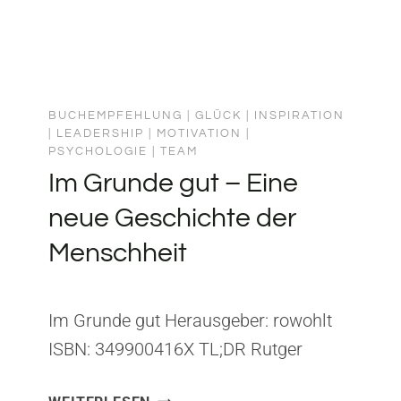
BUCHEMPFEHLUNG
|
GLÜCK
|
INSPIRATION
|
LEADERSHIP
|
MOTIVATION
|
PSYCHOLOGIE
|
TEAM
Im Grunde gut – Eine
neue Geschichte der
Menschheit
Im Grunde gut Herausgeber: rowohlt
ISBN: 349900416X TL;DR Rutger
Bregmans Im Grunde gut (2019)
IM