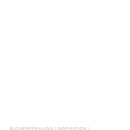
innerer Frieden nicht von äußeren
Umständen abhängt, sondern von der
eigenen Einstellung zu Leid und…
BUCHEMPFEHLUNG
|
INSPIRATION
|