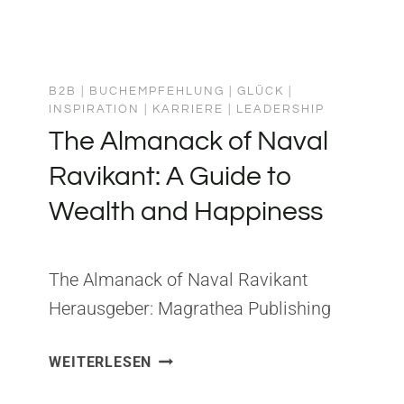
B2B
|
BUCHEMPFEHLUNG
|
GLÜCK
|
INSPIRATION
|
KARRIERE
|
LEADERSHIP
The Almanack of Naval
Ravikant: A Guide to
Wealth and Happiness
The Almanack of Naval Ravikant
Herausgeber: Magrathea Publishing
ISBN: 1544514212 Aus dem Almanack
THE
WEITERLESEN
of Naval Ravikant habe ich gelernt,
ALMANACK
dass echter Reichtum nicht mit Geld
OF