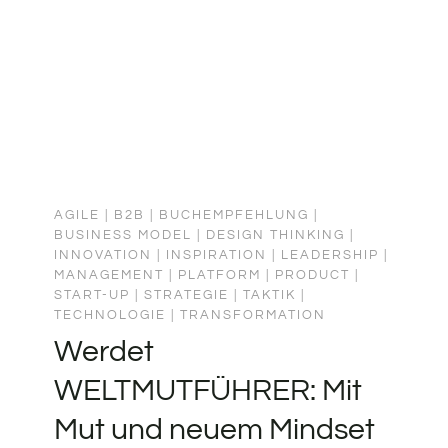
AGILE
|
B2B
|
BUCHEMPFEHLUNG
|
BUSINESS MODEL
|
DESIGN THINKING
|
INNOVATION
|
INSPIRATION
|
LEADERSHIP
|
MANAGEMENT
|
PLATFORM
|
PRODUCT
|
START-UP
|
STRATEGIE
|
TAKTIK
|
TECHNOLOGIE
|
TRANSFORMATION
Werdet
WELTMUTFÜHRER: Mit
Mut und neuem Mindset