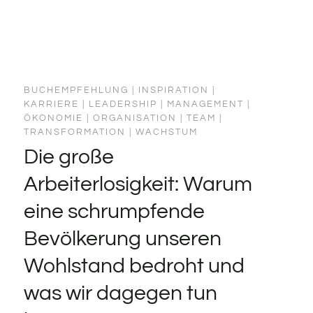
BUCHEMPFEHLUNG
|
INSPIRATION
|
KARRIERE
|
LEADERSHIP
|
MANAGEMENT
|
ÖKONOMIE
|
ORGANISATION
|
TEAM
|
TRANSFORMATION
|
WACHSTUM
Die große
Arbeiterlosigkeit: Warum
eine schrumpfende
Bevölkerung unseren
Wohlstand bedroht und
was wir dagegen tun