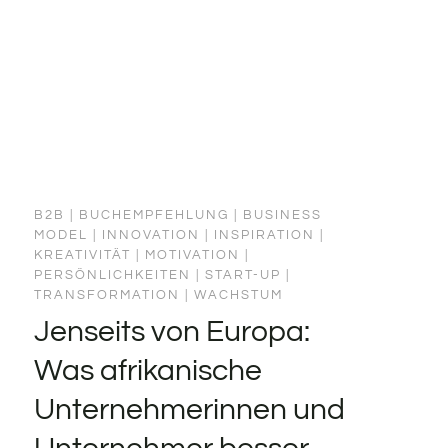
B2B
|
BUCHEMPFEHLUNG
|
BUSINESS
MODEL
|
INNOVATION
|
INSPIRATION
|
KREATIVITÄT
|
MOTIVATION
|
PERSÖNLICHKEITEN
|
START-UP
|
TRANSFORMATION
|
WACHSTUM
Jenseits von Europa:
Was afrikanische
Unternehmerinnen und