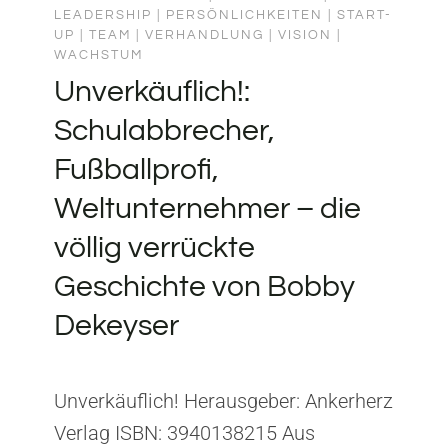
LEADERSHIP
|
PERSÖNLICHKEITEN
|
START-
UP
|
TEAM
|
VERHANDLUNG
|
VISION
|
WACHSTUM
Unverkäuflich!:
Schulabbrecher,
Fußballprofi,
Weltunternehmer – die
völlig verrückte
Geschichte von Bobby
Dekeyser
Unverkäuflich! Herausgeber: Ankerherz
Verlag ISBN: 3940138215 Aus