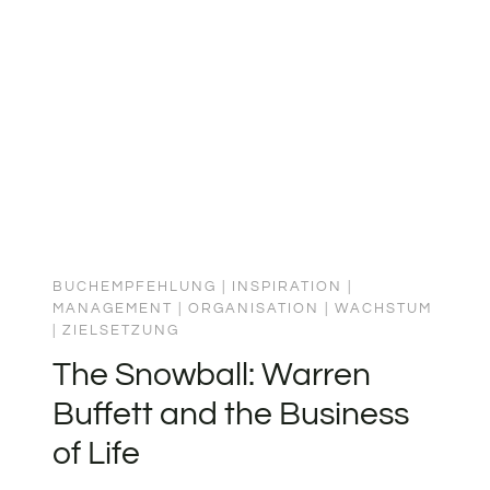
OF
McChrystal zeigt, wie er die Strukturen
ENGAGEMENT
des US-Militärs umgebaut hat, um im
FOR
asymmetrischen Konflikt bestehen zu
A
COMPLEX
können: Wissen…
WORLD
BUCHEMPFEHLUNG
|
INSPIRATION
|
MANAGEMENT
|
ORGANISATION
|
WACHSTUM
|
ZIELSETZUNG
The Snowball: Warren
Buffett and the Business
of Life