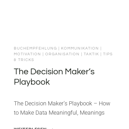
THROUGH
wie Nokia sich neu…
COLOSSAL
CHANGE
BUCHEMPFEHLUNG
|
KOMMUNIKATION
|
MOTIVATION
|
ORGANISATION
|
TAKTIK
|
TIPS
& TRICKS
The Decision Maker’s
Playbook
The Decision Maker’s Playbook – How
to Make Data Meaningful, Meanings
Actionable and Actions Reality
THE