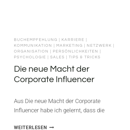
BUCHEMPFEHLUNG
|
KARRIERE
|
KOMMUNIKATION
|
MARKETING
|
NETZWERK
|
ORGANISATION
|
PERSÖNLICHKEITEN
|
PSYCHOLOGIE
|
SALES
|
TIPS & TRICKS
Die neue Macht der
Corporate Influencer
Aus Die neue Macht der Corporate
Influencer habe ich gelernt, dass die
glaubwürdigste Stimme eines
DIE
WEITERLESEN
Unternehmens nicht aus der Marketing-