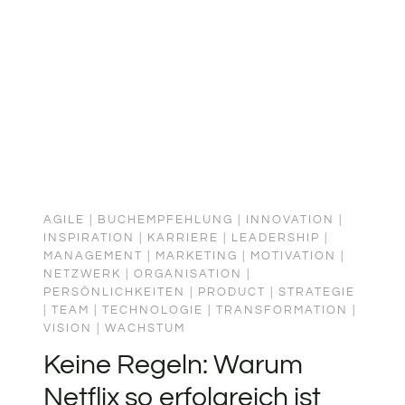
STORY
konsequente Delegation von
OF
Entscheidungskompetenz. Sein
BUILDING
LEADERS
Leadership-Modell „Leader-Leader“
BY
ersetzt das klassische „Leader-
BREAKING
Follower“-Modell. Kernprinzip: „Move
THE
RULES:
authority…
A
TRUE
AGILE
|
BUCHEMPFEHLUNG
|
INNOVATION
|
STORY
INSPIRATION
|
KARRIERE
|
LEADERSHIP
|
OF
MANAGEMENT
|
MARKETING
|
MOTIVATION
|
NETZWERK
|
ORGANISATION
|
TURNING
PERSÖNLICHKEITEN
|
PRODUCT
|
STRATEGIE
FOLLOWERS
|
TEAM
|
TECHNOLOGIE
|
TRANSFORMATION
|
INTO
VISION
|
WACHSTUM
LEADERS
Keine Regeln: Warum
Netflix so erfolgreich ist