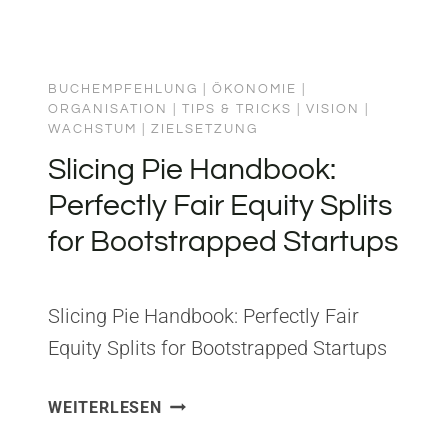
BUCHEMPFEHLUNG
|
ÖKONOMIE
|
ORGANISATION
|
TIPS & TRICKS
|
VISION
|
WACHSTUM
|
ZIELSETZUNG
Slicing Pie Handbook:
Perfectly Fair Equity Splits
for Bootstrapped Startups
Slicing Pie Handbook: Perfectly Fair
Equity Splits for Bootstrapped Startups
Herausgeber: Lake Shark Ventures, LLC
SLICING
WEITERLESEN
ISBN: 0692584625 Aus Slicing Pie habe
PIE
ich gelernt, dass Equity-Splits nicht eine