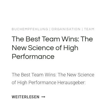
ich mitnehme:…
BUCHEMPFEHLUNG
|
ORGANISATION
|
TEAM
The Best Team Wins: The
New Science of High
Performance
The Best Team Wins: The New Science
of High Performance Herausgeber:
Simon & Schuster ISBN:
THE
WEITERLESEN
9781501191848 Aus The Best Team
BEST
Wins habe ich gelernt, dass
TEAM