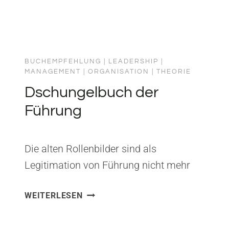
BUCHEMPFEHLUNG
|
LEADERSHIP
|
MANAGEMENT
|
ORGANISATION
|
THEORIE
Dschungelbuch der
Führung
Die alten Rollenbilder sind als
Legitimation von Führung nicht mehr
ausreichend, weil Organisationen als
DSCHUNGELBUCH
WEITERLESEN
Kontexte von Führung sich so entwickelt
DER
haben, dass die auf eine einzige Person
FÜHRUNG