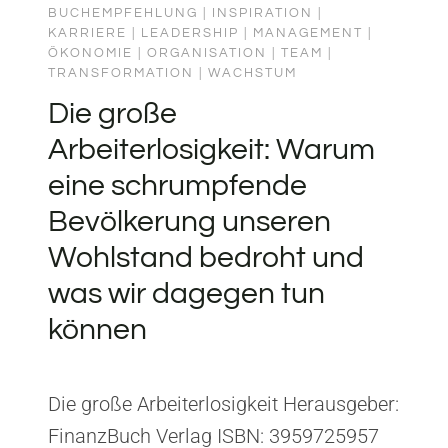
BUCHEMPFEHLUNG
|
INSPIRATION
|
KARRIERE
|
LEADERSHIP
|
MANAGEMENT
|
ÖKONOMIE
|
ORGANISATION
|
TEAM
|
TRANSFORMATION
|
WACHSTUM
Die große
Arbeiterlosigkeit: Warum
eine schrumpfende
Bevölkerung unseren
Wohlstand bedroht und
was wir dagegen tun
können
Die große Arbeiterlosigkeit Herausgeber:
FinanzBuch Verlag ISBN: 3959725957