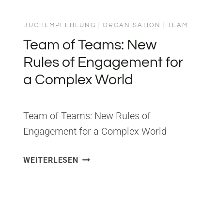
BUCHEMPFEHLUNG
|
ORGANISATION
|
TEAM
Team of Teams: New
Rules of Engagement for
a Complex World
Team of Teams: New Rules of
Engagement for a Complex World
Herausgeber: Penguin ISBN:
TEAM
WEITERLESEN
0241250838 Aus Team of Teams habe
OF
ich gelernt, dass die beste Lösung für
TEAMS:
Komplexität nicht mehr Kontrolle ist –
NEW
RULES
sondern mehr Vernetzung. General