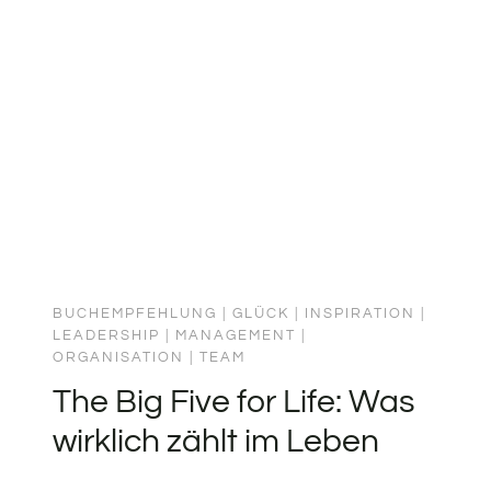
Altes loszulassen. Das Buch ist ein
konkretes Arbeitsbuch, kein
Konzeptpapier. Was ich mitnehme: Wer
Innovation ernst nimmt, braucht beides:
den Raum für Neues und die…
BUCHEMPFEHLUNG
|
GLÜCK
|
INSPIRATION
|
LEADERSHIP
|
MANAGEMENT
|
ORGANISATION
|
TEAM
The Big Five for Life: Was
wirklich zählt im Leben