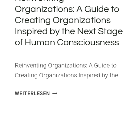
Organizations: A Guide to
Creating Organizations
Inspired by the Next Stage
of Human Consciousness
Reinventing Organizations: A Guide to
Creating Organizations Inspired by the
Next Stage in Human Consciousness
REINVENTING
WEITERLESEN
Herausgeber: Nelson Parker ISBN:
ORGANIZATIONS:
2960133501 Aus Reinventing
A
Organizations habe ich gelernt, dass
GUIDE
TO
Organisationen genauso wie Menschen
CREATING
eine Entwicklungsstufe durchlaufen
ORGANIZATIONS