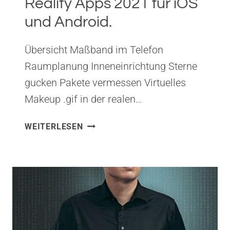
Reality Apps 2021 für iOS
und Android.
Übersicht Maßband im Telefon
Raumplanung Inneneinrichtung Sterne
gucken Pakete vermessen Virtuelles
Makeup .gif in der realen…
DIE
WEITERLESEN
BESTEN
AUGMENTED
REALITY
APPS
2021
FÜR
IOS
UND