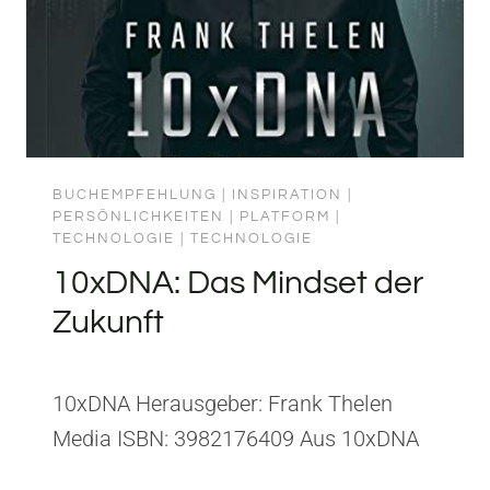
ANDROID.
BUCHEMPFEHLUNG
|
INSPIRATION
|
PERSÖNLICHKEITEN
|
PLATFORM
|
TECHNOLOGIE
|
TECHNOLOGIE
10xDNA: Das Mindset der
Zukunft
10xDNA Herausgeber: Frank Thelen
Media ISBN: 3982176409 Aus 10xDNA
habe ich gelernt, dass exponentielles