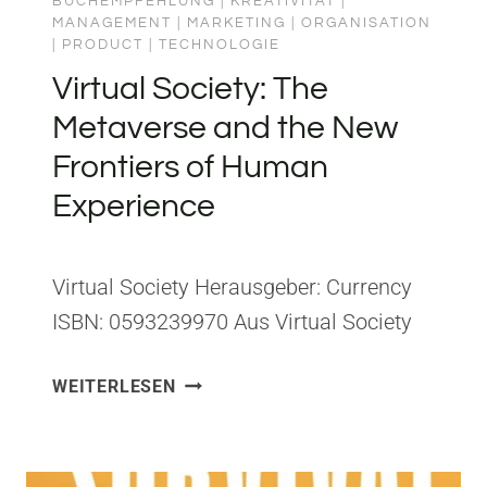
BUCHEMPFEHLUNG
|
KREATIVITÄT
|
MANAGEMENT
|
MARKETING
|
ORGANISATION
|
PRODUCT
|
TECHNOLOGIE
Virtual Society: The
Metaverse and the New
Frontiers of Human
Experience
Virtual Society Herausgeber: Currency
ISBN: 0593239970 Aus Virtual Society
habe ich gelernt, dass das Metaverse
VIRTUAL
WEITERLESEN
kein technologisches Experiment ist –
SOCIETY:
sondern eine fundamentale
THE
Verschiebung dessen, was wir als
METAVERSE