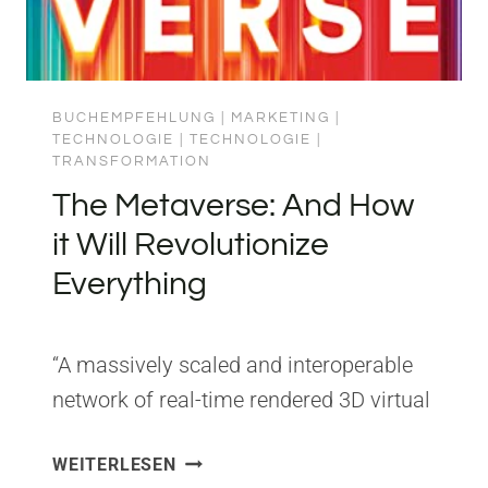
BUCHEMPFEHLUNG
|
MARKETING
|
TECHNOLOGIE
|
TECHNOLOGIE
|
TRANSFORMATION
The Metaverse: And How
it Will Revolutionize
Everything
“A massively scaled and interoperable
network of real-time rendered 3D virtual
worlds that can be experienced
THE
WEITERLESEN
synchronously and persistently by an
METAVERSE: