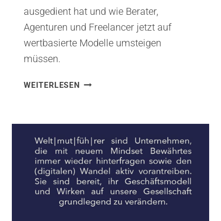
ausgedient hat und wie Berater,
Agenturen und Freelancer jetzt auf
wertbasierte Modelle umsteigen
müssen.
TIME
WEITERLESEN
&
MATERIAL
IST
TOT
—
WIE
KI
GESCHÄFTSMODELLE
ZERSTÖRT