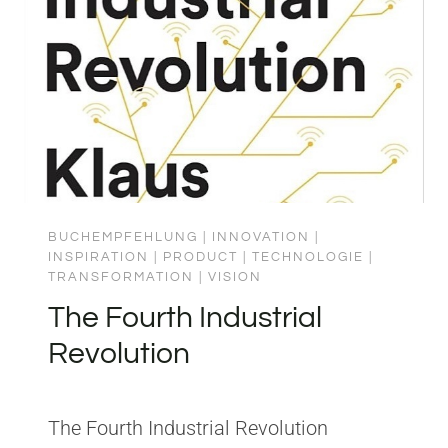
IST
befreien. Was ich mitnehme: Kontext
statt Kontrolle. Wer Menschen den Sinn
versteht, braucht ihnen…
BUCHEMPFEHLUNG
|
INNOVATION
|
INSPIRATION
|
PRODUCT
|
TECHNOLOGIE
|
TRANSFORMATION
|
VISION
The Fourth Industrial
Revolution
The Fourth Industrial Revolution