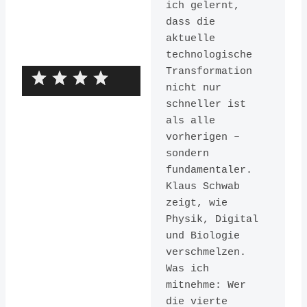
ich gelernt, 
dass die 
aktuelle 
technologische 
Transformation 
nicht nur 
schneller ist 
als alle 
vorherigen – 
The Fourth
sondern 
fundamentaler. 
Industrial
Klaus Schwab 
Revolution
zeigt, wie 
Physik, Digital 
Herausgeber:
und Biologie 
verschmelzen. 
Crown
Was ich 
ISBN:
mitnehme: Wer 
9781524758868
die vierte 