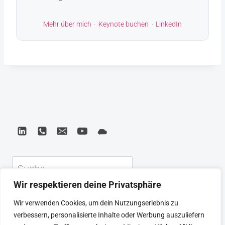
Mehr über mich
·
Keynote buchen
·
LinkedIn
Suchen
Wir respektieren deine Privatsphäre
KEYNOTE
BEIRAT
CTRL+ALT+LEAD
Wir verwenden Cookies, um dein Nutzungserlebnis zu
MEINE ARTIKEL
BUCHEMPFEHLUNGEN
verbessern, personalisierte Inhalte oder Werbung auszuliefern
PODCAST
KONTAKT
SEBASTIAN