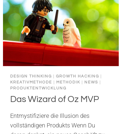
DESIGN THINKING
|
GROWTH HACKING
|
KREATIVMETHODE
|
METHODIK
|
NEWS
|
PRODUKTENTWICKLUNG
Das Wizard of Oz MVP
Entmystifiziere die Illusion des
vollständigen Produkts Wenn Du