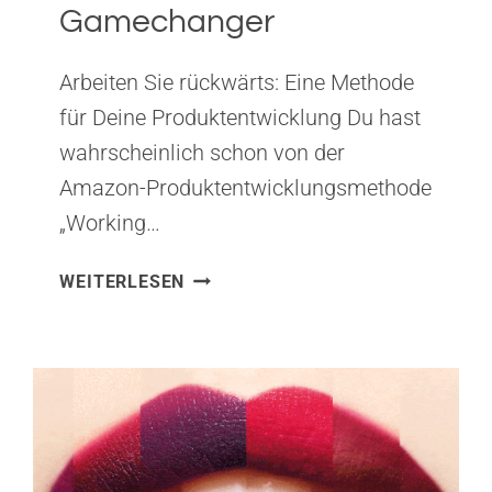
Gamechanger
Arbeiten Sie rückwärts: Eine Methode
für Deine Produktentwicklung Du hast
wahrscheinlich schon von der
Amazon-Produktentwicklungsmethode
„Working…
WEITERLESEN
EINSATZ
DER
„WORKING
BACKWARDS“-
METHODE
BEI
DER