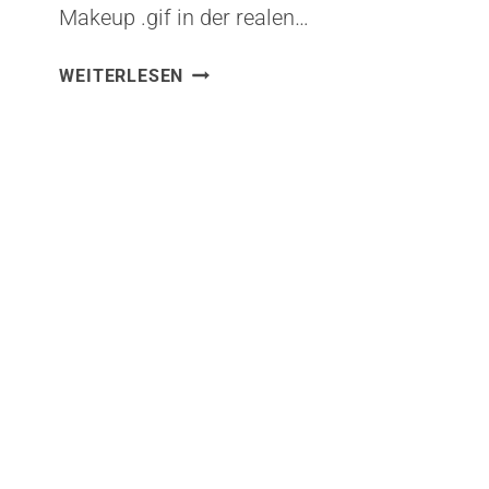
Makeup .gif in der realen…
DIE
WEITERLESEN
BESTEN
AUGMENTED
REALITY
APPS
2021
FÜR
IOS
UND
ANDROID.