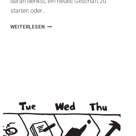
daran denkst, ein neues Geschäft zu
starten oder…
DAS
WEITERLESEN
WIZARD
OF
OZ
MVP