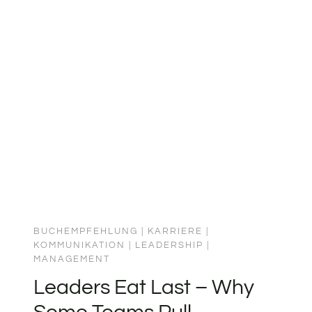
Fundamente. John Maxwell destilliert
Führungsprinzipien auf das
Wesentliche. Was ich mitnehme:
Führung ist Einfluss – nichts weniger,
nichts mehr. Alles andere ist Kontext.
Ein schlankes Buch, das ich gerne…
BUCHEMPFEHLUNG
|
KARRIERE
|
KOMMUNIKATION
|
LEADERSHIP
|
MANAGEMENT
Leaders Eat Last – Why