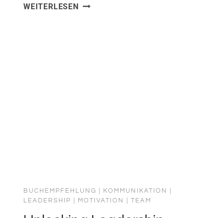
WARUM
WEITERLESEN
DURFTE
ES
BEI
VAN
HALEN
KEINE
BRAUNEN
M&M’S
GEBEN
UND
WAS
DAS
MIT
GUTER
PLANUNG
BUCHEMPFEHLUNG
|
KOMMUNIKATION
|
UND
LEADERSHIP
|
MOTIVATION
|
TEAM
MANAGEMENT