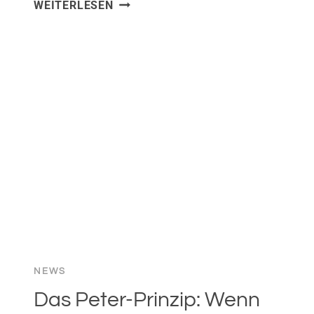
EMPATHIE
WEITERLESEN
ALS
SCHLÜSSEL
ZU
ERFOLGREICHER
FÜHRUNG!
NEWS
Das Peter-Prinzip: Wenn