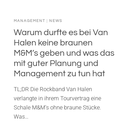
RULES:
authority…
A
TRUE
MANAGEMENT
|
NEWS
STORY
Warum durfte es bei Van
OF
TURNING
Halen keine braunen
FOLLOWERS
M&M’s geben und was das
INTO
LEADERS
mit guter Planung und
Management zu tun hat
TL;DR Die Rockband Van Halen
verlangte in ihrem Tourvertrag eine
Schale M&M’s ohne braune Stücke.
Was…