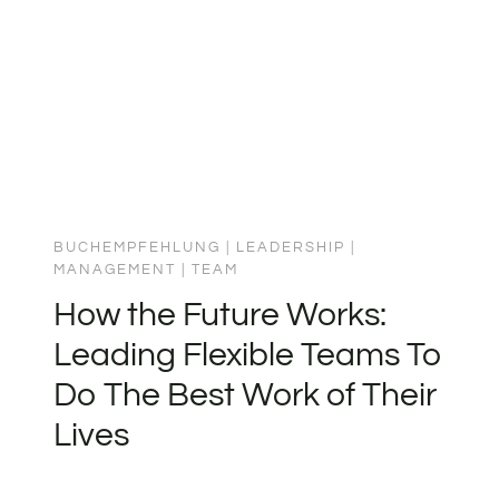
INKOMPETENZ
BEFÖRDERT
WIRSTDAS
PETER-
PRINZIP:
BUCHEMPFEHLUNG
|
LEADERSHIP
|
MANAGEMENT
|
TEAM
How the Future Works:
Leading Flexible Teams To
Do The Best Work of Their
Lives