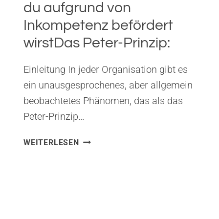
du aufgrund von
Inkompetenz befördert
wirstDas Peter-Prinzip:
Einleitung In jeder Organisation gibt es
ein unausgesprochenes, aber allgemein
beobachtetes Phänomen, das als das
Peter-Prinzip…
DAS
WEITERLESEN
PETER-
PRINZIP:
WENN
DU
AUFGRUND
VON