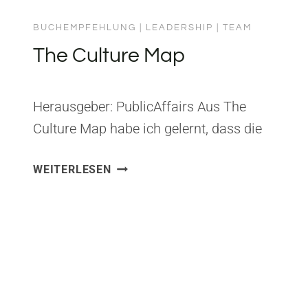
LIVES
BUCHEMPFEHLUNG
|
LEADERSHIP
|
TEAM
The Culture Map
Herausgeber: PublicAffairs Aus The
Culture Map habe ich gelernt, dass die
meisten Missverständnisse im Business
THE
WEITERLESEN
keine fachlichen, sondern kulturelle
CULTURE
Ursachen haben. Erin Meyer zeigt
MAP
präzise, wie verschiedene Kulturen
Kommunikation, Feedback, Hierarchie
und Entscheidungen unterschiedlich
erleben. Als Vater von zwei Kindern
wünsche ich mir, dass meine Kinder