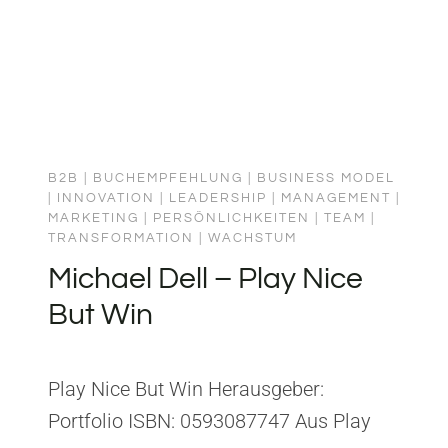
diese Sensibilität früh entwickeln – sie
werden in einer…
B2B
|
BUCHEMPFEHLUNG
|
BUSINESS MODEL
|
INNOVATION
|
LEADERSHIP
|
MANAGEMENT
|
MARKETING
|
PERSÖNLICHKEITEN
|
TEAM
|
TRANSFORMATION
|
WACHSTUM
Michael Dell – Play Nice
But Win
Play Nice But Win Herausgeber:
Portfolio ISBN: 0593087747 Aus Play