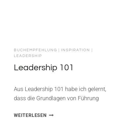
Zustimmung, Kontrolle und das…
BUCHEMPFEHLUNG
|
INSPIRATION
|
LEADERSHIP
Leadership 101
Aus Leadership 101 habe ich gelernt,
dass die Grundlagen von Führung
zeitlos sind – und dass Kompetenz, Mut
LEADERSHIP
WEITERLESEN
und Integrität keine trendbehafteten
101
Konzepte sind, sondern dauerhafte