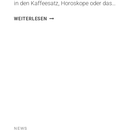
in den Kaffeesatz, Horoskope oder das…
VOM
WEITERLESEN
HOFFEN
ZUM
HANDELN:
WARUM
IHR
UNTERNEHMENSERFOLG
EINEN
KI-
PLAN
BRAUCHT
(STATT
KAFFEESATZ)
NEWS