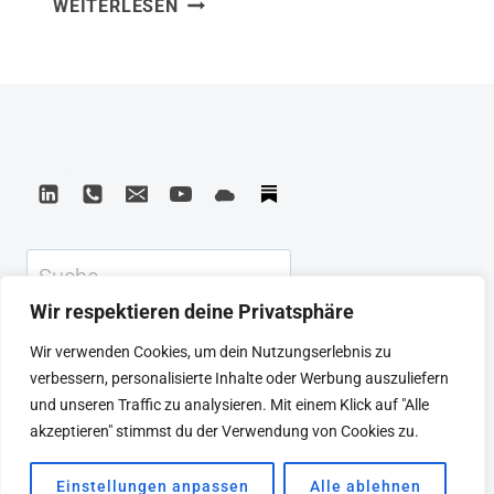
WEITERLESEN
MODELL
CANVAS
Suchen
Wir respektieren deine Privatsphäre
KEYNOTE
BEIRAT
CTRL+ALT+LEAD
Wir verwenden Cookies, um dein Nutzungserlebnis zu
MEINE ARTIKEL
BUCHEMPFEHLUNGEN
verbessern, personalisierte Inhalte oder Werbung auszuliefern
PODCAST
KONTAKT
SEBASTIAN
und unseren Traffic zu analysieren. Mit einem Klick auf "Alle
IMPRESSUM
DATENSCHUTZERKLÄRUNG
akzeptieren" stimmst du der Verwendung von Cookies zu.
Einstellungen anpassen
Alle ablehnen