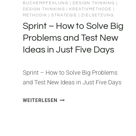
BUCHEMPFEHLUNG
|
DESIGN THINKING
|
DESIGN THINKING
|
KREATIVMETHODE
|
METHODIK
|
STRATEGIE
|
ZIELSETZUNG
Sprint – How to Solve Big
Problems and Test New
Ideas in Just Five Days
Sprint – How to Solve Big Problems
and Test New Ideas in Just Five Days
Herausgeber: Simon & Schuster ISBN:
SPRINT
WEITERLESEN
150112174X Aus Sprint habe ich
–
gelernt, dass fünf Tage ausreichen, um
HOW
auf eine große Frage eine testbare
TO
SOLVE
Antwort zu bekommen – wenn man