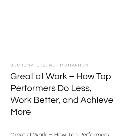
BUCHEMPFEHLUNG
|
MOTIVATION
Great at Work – How Top
Performers Do Less,
Work Better, and Achieve
More
Great at Work – How Top Performers