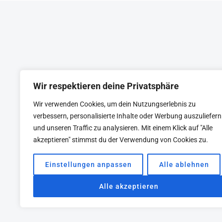
BIG
konsequent fokussiert und auf
PROBLEMS
Verifikation statt Annahmen setzt.
AND
Jake Knapps Google Ventures…
TEST
NEW
IDEAS
IN
Wir respektieren deine Privatsphäre
JUST
FIVE
Wir verwenden Cookies, um dein Nutzungserlebnis zu
DAYS
KEYNOTE
BEIRAT
CTRL+ALT+LEAD
verbessern, personalisierte Inhalte oder Werbung auszuliefern
und unseren Traffic zu analysieren. Mit einem Klick auf "Alle
akzeptieren" stimmst du der Verwendung von Cookies zu.
Einstellungen anpassen
Alle ablehnen
Alle akzeptieren