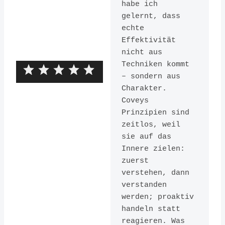
habe ich 
gelernt, dass 
echte 
Effektivität 
nicht aus 
Techniken kommt 
– sondern aus 
Charakter. 
Coveys 
Prinzipien sind 
The 7
zeitlos, weil 
sie auf das 
Habits of
Innere zielen: 
Highly
zuerst 
verstehen, dann 
Effective
verstanden 
People:
werden; proaktiv 
handeln statt 
Revised
reagieren. Was 