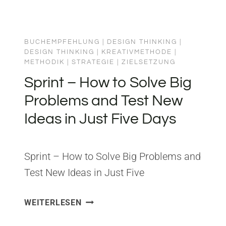
BUCHEMPFEHLUNG
|
DESIGN THINKING
|
DESIGN THINKING
|
KREATIVMETHODE
|
METHODIK
|
STRATEGIE
|
ZIELSETZUNG
Sprint – How to Solve Big
Problems and Test New
Ideas in Just Five Days
Sprint – How to Solve Big Problems and
Test New Ideas in Just Five
DaysHerausgeber: Simon &
SPRINT
WEITERLESEN
SchusterISBN: 150112174X Aus Sprint
–
habe ich gelernt, dass fünf Tage
HOW