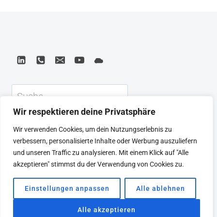
ausreichen, um auf eine große Frage
TO
SOLVE
eine testbare Antwort zu bekommen –
BIG
wenn man konsequent fokussiert und
PROBLEMS
auf Verifikation statt Annahmen setzt.
AND
Jake Knapps Google Ventures Methode
TEST
NEW
ist…
Suchen
IDEAS
IN
Wir respektieren deine Privatsphäre
JUST
KEYNOTE
BEIRAT
CTRL+ALT+LEAD
Wir verwenden Cookies, um dein Nutzungserlebnis zu
FIVE
MEINE ARTIKEL
BUCHEMPFEHLUNGEN
verbessern, personalisierte Inhalte oder Werbung auszuliefern
DAYS
PODCAST
KONTAKT
SEBASTIAN
und unseren Traffic zu analysieren. Mit einem Klick auf "Alle
IMPRESSUM
DATENSCHUTZERKLÄRUNG
akzeptieren" stimmst du der Verwendung von Cookies zu.
Einstellungen anpassen
Alle ablehnen
© 2026 SEBASTIAN WINKLER
Alle akzeptieren