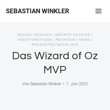
Zum
SEBASTIAN WINKLER
Inhalt
springen
DESIGN THINKING
|
GROWTH HACKING
|
KREATIVMETHODE
|
METHODIK
|
NEWS
|
PRODUKTENTWICKLUNG
Das Wizard of Oz
MVP
Von
Sebastian Winkler
7. Juni 2023