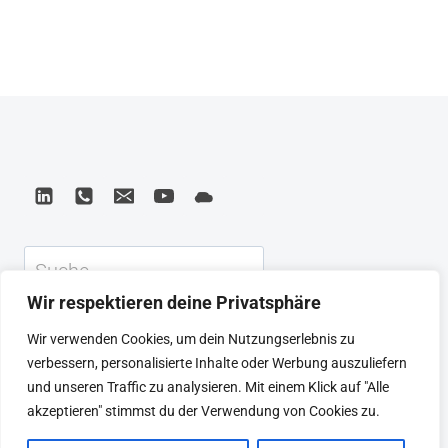
Suchen
Wir respektieren deine Privatsphäre
KEYNOTE
BEIRAT
CTRL+ALT+LEAD
Wir verwenden Cookies, um dein Nutzungserlebnis zu
MEINE ARTIKEL
BUCHEMPFEHLUNGEN
verbessern, personalisierte Inhalte oder Werbung auszuliefern
PODCAST
KONTAKT
SEBASTIAN
und unseren Traffic zu analysieren. Mit einem Klick auf "Alle
IMPRESSUM
DATENSCHUTZERKLÄRUNG
akzeptieren" stimmst du der Verwendung von Cookies zu.