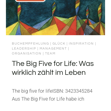
BUCHEMPFEHLUNG
|
GLÜCK
|
INSPIRATION
|
LEADERSHIP
|
MANAGEMENT
|
ORGANISATION
|
TEAM
The Big Five for Life: Was
wirklich zählt im Leben
The big five for lifeISBN: 3423345284
Aus The Big Five for Life habe ich
gelernt, dass die wirklich wichtigen