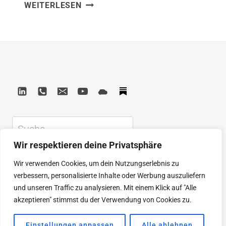
THE
WEITERLESEN
Fragen im Leben selten gestellt werden
BIG
– bis es zu spät ist. John Streleckys
FIVE
Konzept der fünf wichtigsten
FOR
LIFE:
Lebenserlebnisse ist eine Einladung,
WAS
bewusst zu wählen, was man tut und
WIRKLICH
warum. Was ich mitnehme: Wer weiß,
ZÄHLT
was…
IM
LEBEN
Suchen
Wir respektieren deine Privatsphäre
KEYNOTE
BEIRAT
CTRL+ALT+LEAD
Wir verwenden Cookies, um dein Nutzungserlebnis zu
MEINE ARTIKEL
BUCHEMPFEHLUNGEN
verbessern, personalisierte Inhalte oder Werbung auszuliefern
PODCAST
KONTAKT
SEBASTIAN
und unseren Traffic zu analysieren. Mit einem Klick auf "Alle
IMPRESSUM
DATENSCHUTZERKLÄRUNG
akzeptieren" stimmst du der Verwendung von Cookies zu.
Einstellungen anpassen
Alle ablehnen