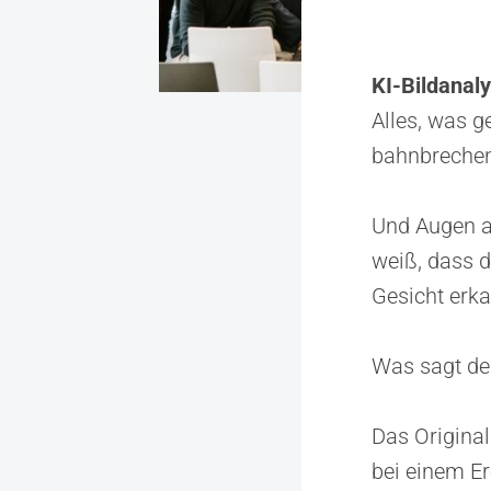
KI-Bildanal
Alles, was g
bahnbrechend
Und Augen au
weiß, dass d
Gesicht erk
Was sagt de
Das Origina
bei einem E