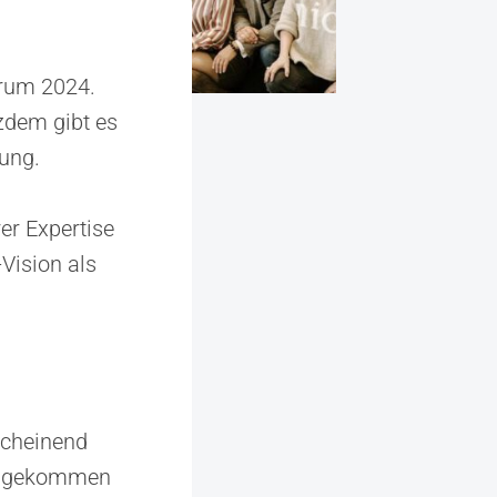
orum 2024.
zdem gibt es
tung.
rer Expertise
Vision als
scheinend
mengekommen