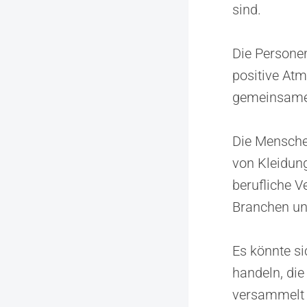
sind.
Die Personen
positive At
gemeinsamen
Die Mensche
von Kleidung
berufliche V
Branchen un
Es könnte s
handeln, die
versammelt