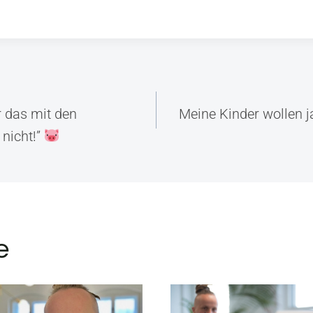
snavigation
r das mit den
Meine Kinder wollen 
nicht!”
e