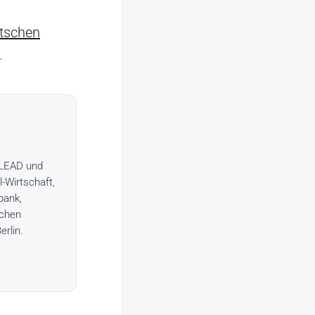
utschen
.
+LEAD und
l-Wirtschaft,
bank,
schen
erlin.