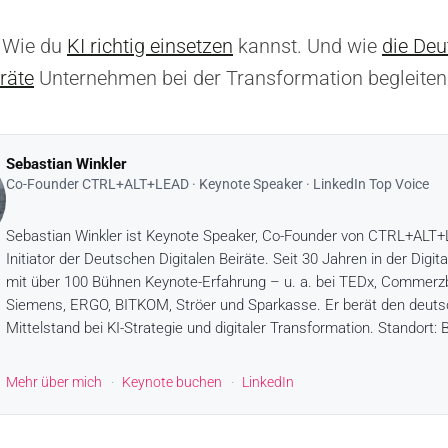
: Wie du
KI richtig einsetzen
kannst. Und wie
die De
iräte
Unternehmen bei der Transformation begleiten
Sebastian Winkler
Co-Founder CTRL+ALT+LEAD · Keynote Speaker · LinkedIn Top Voice
Sebastian Winkler ist Keynote Speaker, Co-Founder von CTRL+ALT
Initiator der Deutschen Digitalen Beiräte. Seit 30 Jahren in der Digita
mit über 100 Bühnen Keynote-Erfahrung – u. a. bei TEDx, Commerz
Siemens, ERGO, BITKOM, Ströer und Sparkasse. Er berät den deut
Mittelstand bei KI-Strategie und digitaler Transformation. Standort: B
Mehr über mich
·
Keynote buchen
·
LinkedIn