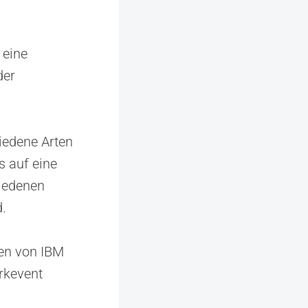
 eine
der
iedene Arten
s auf eine
hiedenen
.
den von IBM
erkevent