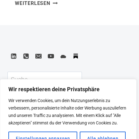
10XDNA:
WEITERLESEN
Denken keine Technologiefrage ist –
DAS
sondern eine Haltungsfrage. Das Buch
MINDSET
zeigt, wie Mindset, Unternehmenskultur
DER
ZUKUNFT
und Technologie zusammenwirken
müssen, damit Organisationen wirklich
skalieren können. Was ich mitnehme:
Wer in Inkrementalismus denkt,
bekommt inkrementelle Ergebnisse.
Suchen
Große Sprünge beginnen im Kopf. In
Wir respektieren deine Privatsphäre
meiner Arbeit mit Unternehmen,…
KEYNOTE
BEIRAT
CTRL+ALT+LEAD
Wir verwenden Cookies, um dein Nutzungserlebnis zu
MEINE ARTIKEL
BUCHEMPFEHLUNGEN
verbessern, personalisierte Inhalte oder Werbung auszuliefern
PODCAST
KONTAKT
SEBASTIAN
und unseren Traffic zu analysieren. Mit einem Klick auf "Alle
IMPRESSUM
DATENSCHUTZERKLÄRUNG
akzeptieren" stimmst du der Verwendung von Cookies zu.
Einstellungen anpassen
Alle ablehnen