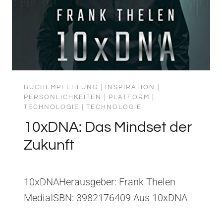
BUCHEMPFEHLUNG
|
INSPIRATION
|
PERSÖNLICHKEITEN
|
PLATFORM
|
TECHNOLOGIE
|
TECHNOLOGIE
10xDNA: Das Mindset der
Zukunft
10xDNAHerausgeber: Frank Thelen
MediaISBN: 3982176409 Aus 10xDNA
habe ich gelernt, dass exponentielles