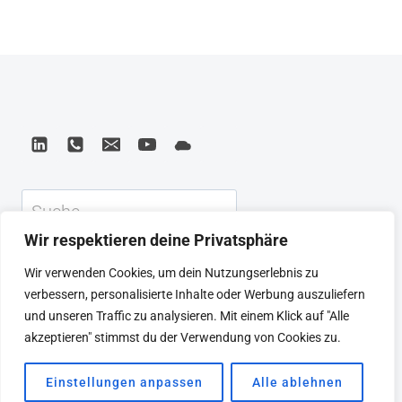
DER
haben, dass die auf eine einzige Person
FÜHRUNG
zugeschnittene Erklärung für Führung
zu kurz greift. Moderne
Führungstheorien sind ein Versuch, die
Dilemmata von Führung aufzulösen, Sie
stellen Führung in einen größeren
Zusammenhang und zugleich auf eine
Suchen
wissenschaftliche Führung wird erst seit
Wir respektieren deine Privatsphäre
relativ kurzer Zeit — seit etwa Mitte des
KEYNOTE
BEIRAT
CTRL+ALT+LEAD
Wir verwenden Cookies, um dein Nutzungserlebnis zu
20. Jahrhunderts — mit
MEINE ARTIKEL
BUCHEMPFEHLUNGEN
verbessern, personalisierte Inhalte oder Werbung auszuliefern
wissenschaftlichen Methoden und
PODCAST
KONTAKT
SEBASTIAN
und unseren Traffic zu analysieren. Mit einem Klick auf "Alle
IMPRESSUM
DATENSCHUTZERKLÄRUNG
AnsprüChen untersucht. Davor hat sich
akzeptieren" stimmst du der Verwendung von Cookies zu.
Führung »von selbst verstanden«. Seit
Einstellungen anpassen
Alle ablehnen
© 2026 SEBASTIAN WINKLER
jeher wurde Führung als durch Gott oder