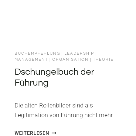
BUCHEMPFEHLUNG
|
LEADERSHIP
|
MANAGEMENT
|
ORGANISATION
|
THEORIE
Dschungelbuch der
Führung
Die alten Rollenbilder sind als
Legitimation von Führung nicht mehr
ausreichend, weil Organisationen als
DSCHUNGELBUCH
WEITERLESEN
Kontexte von Führung sich so entwickelt