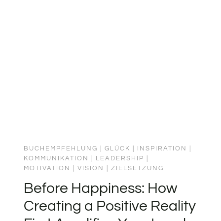
D
sondern Wendepunkte. Dietrich
IE V
Mateschitz‘ Geschichte ist ein Lehrstück
ÖLLIG V
darin, wie Überzeugung und Geduld
ERRÜCKTE G
Hindernisse überwinden können, die
ESCHICHTE V
ON B
andere aufhalten. Was ich mitnehme:
OBBY D
Visionen brauchen Hartnäckigkeit – und
EKEYSER
die Bereitschaft, anders zu…
BUCHEMPFEHLUNG
|
GLÜCK
|
INSPIRATION
|
KOMMUNIKATION
|
LEADERSHIP
|
MOTIVATION
|
VISION
|
ZIELSETZUNG
Before Happiness: How
Creating a Positive Reality