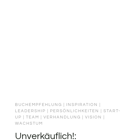
WORAUF
DU
DEINE
AUFMERKSAMKEIT
RICHTEST.
BUCHEMPFEHLUNG
|
INSPIRATION
|
LEADERSHIP
|
PERSÖNLICHKEITEN
|
START-
UP
|
TEAM
|
VERHANDLUNG
|
VISION
|
WACHSTUM
Unverkäuflich!: