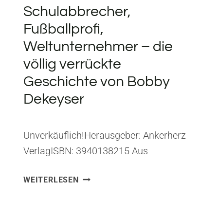
Schulabbrecher,
Fußballprofi,
Weltunternehmer – die
völlig verrückte
Geschichte von Bobby
Dekeyser
Unverkäuflich!Herausgeber: Ankerherz
VerlagISBN: 3940138215 Aus
Unverkäuflich! habe ich gelernt, dass die
UNVERKÄUFLICH!:
WEITERLESEN
unwahrscheinlichsten Karrierewege oft
SCHULABBRECHER,
die interessantesten sind – und dass
FUSSBALLPROFI, W
Rückschläge keine Endpunkte sind,
ELTUNTERNEHMER –