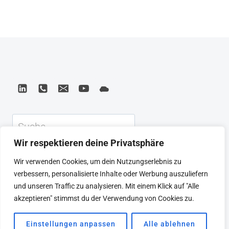
Suchen
Wir respektieren deine Privatsphäre
KEYNOTE
BEIRAT
CTRL+ALT+LEAD
Wir verwenden Cookies, um dein Nutzungserlebnis zu
MEINE ARTIKEL
BUCHEMPFEHLUNGEN
verbessern, personalisierte Inhalte oder Werbung auszuliefern
PODCAST
KONTAKT
SEBASTIAN
und unseren Traffic zu analysieren. Mit einem Klick auf "Alle
IMPRESSUM
DATENSCHUTZERKLÄRUNG
akzeptieren" stimmst du der Verwendung von Cookies zu.
Einstellungen anpassen
Alle ablehnen
© 2026 SEBASTIAN WINKLER