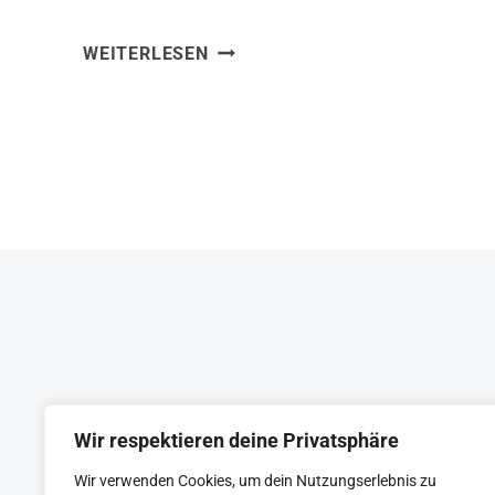
Dienstleistungsunternehmen
MANAGING
WEITERLESEN
nachhaltig geführt werden – von der
THE
Projektauswahl bis zur
PROFESSIONAL
Partnerstrategie.
SERVICE
FIRM
Wir respektieren deine Privatsphäre
Wir verwenden Cookies, um dein Nutzungserlebnis zu