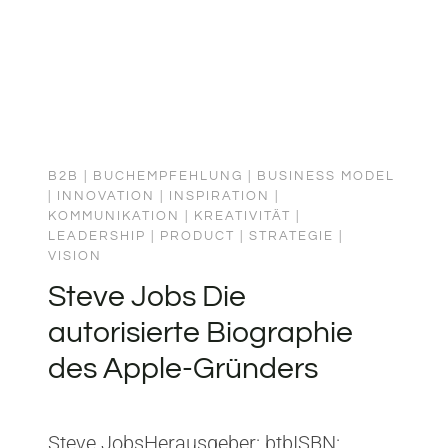
B2B
|
BUCHEMPFEHLUNG
|
BUSINESS MODEL
|
INNOVATION
|
INSPIRATION
|
KOMMUNIKATION
|
KREATIVITÄT
|
LEADERSHIP
|
PRODUCT
|
STRATEGIE
|
VISION
Steve Jobs Die
autorisierte Biographie
des Apple-Gründers
Steve JobsHerausgeber: btbISBN: