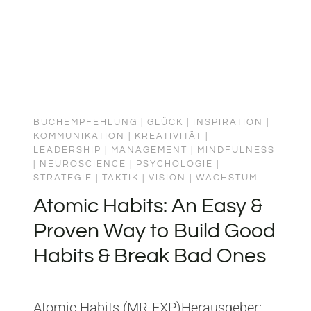
BUCHEMPFEHLUNG
|
GLÜCK
|
INSPIRATION
|
KOMMUNIKATION
|
KREATIVITÄT
|
LEADERSHIP
|
MANAGEMENT
|
MINDFULNESS
|
NEUROSCIENCE
|
PSYCHOLOGIE
|
STRATEGIE
|
TAKTIK
|
VISION
|
WACHSTUM
Atomic Habits: An Easy &
Proven Way to Build Good
Habits & Break Bad Ones
Atomic Habits (MR-EXP)Herausgeber: