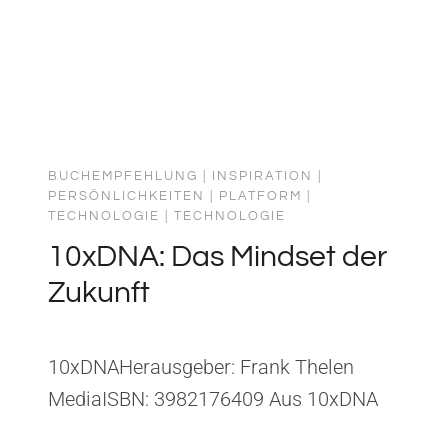
BUCHEMPFEHLUNG
|
INSPIRATION
|
PERSÖNLICHKEITEN
|
PLATFORM
|
TECHNOLOGIE
|
TECHNOLOGIE
10xDNA: Das Mindset der
Zukunft
10xDNAHerausgeber: Frank Thelen
MediaISBN: 3982176409 Aus 10xDNA
habe ich gelernt, dass exponentielles