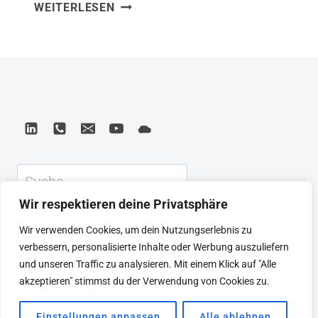
10XDNA:
WEITERLESEN
Denken keine Technologiefrage ist –
DAS
sondern eine Haltungsfrage. Das Buch
MINDSET
zeigt, wie Mindset, Unternehmenskultur
DER
ZUKUNFT
und Technologie zusammenwirken
müssen, damit Organisationen wirklich
skalieren können. Was ich mitnehme:
Wer in Inkrementalismus denkt,
bekommt inkrementelle Ergebnisse.
Suchen
Große Sprünge beginnen im Kopf. In
Wir respektieren deine Privatsphäre
meiner Arbeit mit Unternehmen,…
KEYNOTE
BEIRAT
CTRL+ALT+LEAD
Wir verwenden Cookies, um dein Nutzungserlebnis zu
MEINE ARTIKEL
BUCHEMPFEHLUNGEN
verbessern, personalisierte Inhalte oder Werbung auszuliefern
PODCAST
KONTAKT
SEBASTIAN
und unseren Traffic zu analysieren. Mit einem Klick auf "Alle
IMPRESSUM
DATENSCHUTZERKLÄRUNG
akzeptieren" stimmst du der Verwendung von Cookies zu.
Einstellungen anpassen
Alle ablehnen