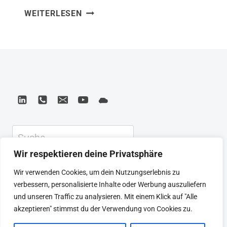
GETTING
WEITERLESEN
Getting to Yes habe ich gelernt, dass
TO
Verhandlung kein Nullsummenspiel sein
YES:
muss – wenn man von Positionen zu
NEGOTIATING
AGREEMENT
Interessen wechselt. Fisher und Ury
WITHOUT
haben ein Grundlagenwerk geschaffen,
GIVING
das zeigt, wie man hart in der Sache
IN
und weich gegenüber dem Menschen
sein kann….
Suchen
Wir respektieren deine Privatsphäre
KEYNOTE
BEIRAT
CTRL+ALT+LEAD
Wir verwenden Cookies, um dein Nutzungserlebnis zu
MEINE ARTIKEL
BUCHEMPFEHLUNGEN
verbessern, personalisierte Inhalte oder Werbung auszuliefern
PODCAST
KONTAKT
SEBASTIAN
und unseren Traffic zu analysieren. Mit einem Klick auf "Alle
IMPRESSUM
DATENSCHUTZERKLÄRUNG
akzeptieren" stimmst du der Verwendung von Cookies zu.