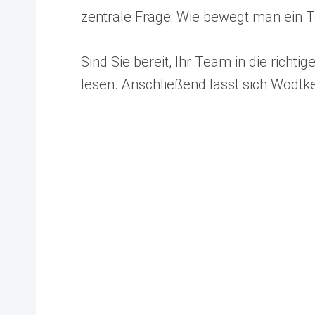
zentrale Frage: Wie bewegt man ein 
Sind Sie bereit, Ihr Team in die ric
Radical F
lesen. Anschließend lässt sich Wodt
Herausgeber:
Cucina Me
ISBN:
099600602