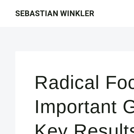
Zum
SEBASTIAN WINKLER
Inhalt
springen
Radical Fo
Important G
Key Result