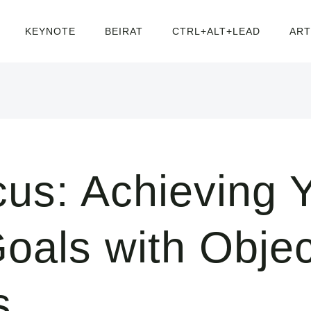
KEYNOTE
BEIRAT
CTRL+ALT+LEAD
ART
cus: Achieving 
oals with Obje
s