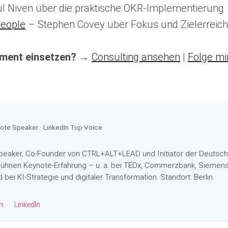
l Niven über die praktische OKR-Implementierung
People
– Stephen Covey über Fokus und Zielerreic
ument einsetzen?
→
Consulting ansehen
|
Folge mi
te Speaker · LinkedIn Top Voice
peaker, Co-Founder von CTRL+ALT+LEAD und Initiator der Deutschen 
0 Bühnen Keynote-Erfahrung – u. a. bei TEDx, Commerzbank, Siemen
bei KI-Strategie und digitaler Transformation. Standort: Berlin.
n
·
LinkedIn