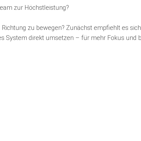
Team zur Höchstleistung?
htige Richtung zu bewegen? Zunächst empfiehlt es 
ocus
kes System direkt umsetzen – für mehr Fokus und 
dia LLC
8