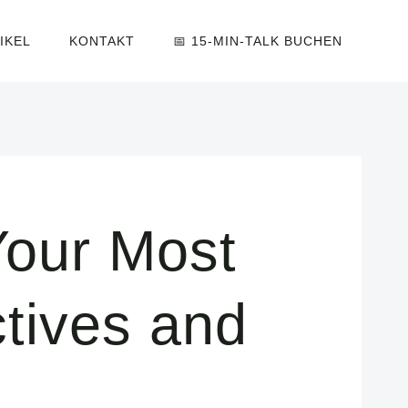
IKEL
KONTAKT
📅 15-MIN-TALK BUCHEN
Your Most
ctives and