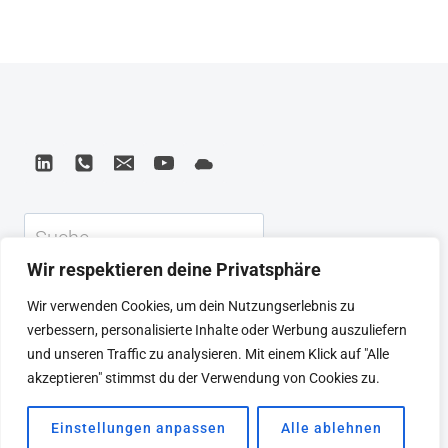
WIZARD
OF
OZ
MVP
Suchen
Wir respektieren deine Privatsphäre
KEYNOTE
BEIRAT
CTRL+ALT+LEAD
Wir verwenden Cookies, um dein Nutzungserlebnis zu
MEINE ARTIKEL
BUCHEMPFEHLUNGEN
verbessern, personalisierte Inhalte oder Werbung auszuliefern
PODCAST
KONTAKT
SEBASTIAN
und unseren Traffic zu analysieren. Mit einem Klick auf "Alle
IMPRESSUM
DATENSCHUTZERKLÄRUNG
akzeptieren" stimmst du der Verwendung von Cookies zu.
Einstellungen anpassen
Alle ablehnen
© 2026 SEBASTIAN WINKLER