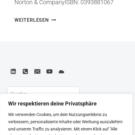
Norton & CompanyISBN: 0393881067
Aus Survival of the Richest habe ich
SURVIVAL
WEITERLESEN
gelernt, dass die Tech-Milliardäre nicht
OF
an der Lösung der Weltprobleme
THE
arbeiten – sondern an ihrer eigenen
RICHEST
–
Flucht davor. Douglas Rushkoffs Buch
ESCAPE
ist eine scharfe Kritik an einem Mindset,
FANTASIES
das Innovation mit Selbstrettung
OF
verwechselt. Was ich mitnehme: Wer
THE
TECH
die Welt wirklich…
Suchen
BILLIONAIRES
Wir respektieren deine Privatsphäre
KEYNOTE
BEIRAT
CTRL+ALT+LEAD
Wir verwenden Cookies, um dein Nutzungserlebnis zu
MEINE ARTIKEL
BUCHEMPFEHLUNGEN
verbessern, personalisierte Inhalte oder Werbung auszuliefern
PODCAST
KONTAKT
SEBASTIAN
und unseren Traffic zu analysieren. Mit einem Klick auf "Alle
IMPRESSUM
DATENSCHUTZERKLÄRUNG