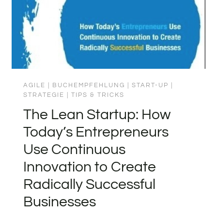
AGILE
|
BUCHEMPFEHLUNG
|
START-UP
|
STRATEGIE
|
TIPS & TRICKS
The Lean Startup: How
Today’s Entrepreneurs
Use Continuous
Innovation to Create
Radically Successful
Businesses