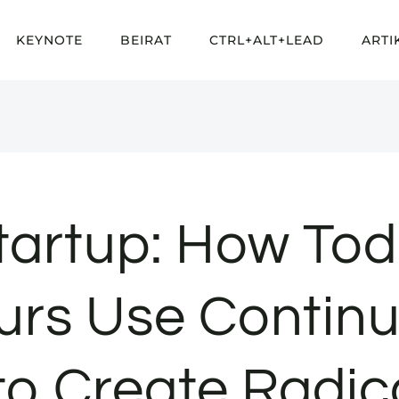
KEYNOTE
BEIRAT
CTRL+ALT+LEAD
ARTI
tartup: How Tod
urs Use Contin
to Create Radic