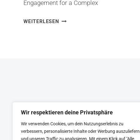
Engagement for a Complex
WorldHerausgeber: PenguinISBN:
TEAM
WEITERLESEN
0241250838 Aus Team of Teams habe
OF
ich gelernt, dass die beste Lösung für
TEAMS:
Komplexität nicht mehr Kontrolle ist –
NEW
RULES
sondern mehr Vernetzung. General
OF
McChrystal zeigt, wie er die Strukturen
ENGAGEMENT
des US-Militärs umgebaut hat, um im
FOR
asymmetrischen Konflikt bestehen zu
A
COMPLEX
können: Wissen teilen,
WORLD
Entscheidungen…
Wir respektieren deine Privatsphäre
Wir verwenden Cookies, um dein Nutzungserlebnis zu
KEYNOTE
BEIRAT
CTRL+ALT+LEAD
verbessern, personalisierte Inhalte oder Werbung auszuliefern
und unseren Traffic zu analysieren. Mit einem Klick auf "Alle