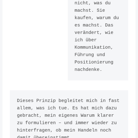
nicht, was du 
Leaders
machst. Sie 
kaufen, warum du 
Inspire
es machst. Das 
Everyone
verändert, wie 
ich über 
To Take
Kommunikation, 
Action
Führung und 
Positionierung 
ISBN:
nachdenke.
9781591846444
Dieses Prinzip begleitet mich in fast 
allem, was ich tue. Es hat mich dazu 
gebracht, mein eigenes Warum klarer 
zu formulieren – und immer wieder zu 
hinterfragen, ob mein Handeln noch 
damit übereinstimmt.