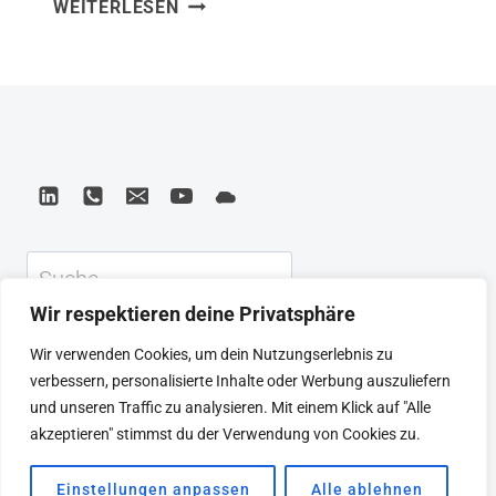
ZUKUNFTSREPUBLIK:
WEITERLESEN
VerlagISBN: 3593513862 Aus
80
Zukunftsrepublik habe ich gelernt, dass
VORAUSDENKER*INNEN
Zukunftsgestaltung keine Aufgabe von
SPRINGEN
IN
Experten allein ist – sondern von allen,
DAS
die bereit sind, über den nächsten
JAHR
Quartalsbericht hinaus zu denken. 80
2030
Perspektiven auf 2030: Was ich
mitnehme ist nicht eine konkrete
Suchen
Vorhersage, sondern eine Haltung. Wer
Wir respektieren deine Privatsphäre
Zukunft…
KEYNOTE
BEIRAT
CTRL+ALT+LEAD
Wir verwenden Cookies, um dein Nutzungserlebnis zu
MEINE ARTIKEL
BUCHEMPFEHLUNGEN
verbessern, personalisierte Inhalte oder Werbung auszuliefern
PODCAST
KONTAKT
SEBASTIAN
und unseren Traffic zu analysieren. Mit einem Klick auf "Alle
IMPRESSUM
DATENSCHUTZERKLÄRUNG
akzeptieren" stimmst du der Verwendung von Cookies zu.
Einstellungen anpassen
Alle ablehnen