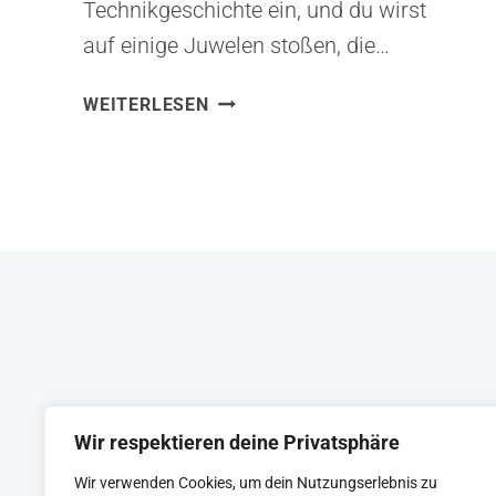
Technikgeschichte ein, und du wirst
auf einige Juwelen stoßen, die…
PUMAS
WEITERLESEN
VISION
VON
1986:
WARUM
WIR
VISIONÄRE
FÜR
DEN
FORTSCHRITT
BRAUCHEN
Wir respektieren deine Privatsphäre
Wir verwenden Cookies, um dein Nutzungserlebnis zu