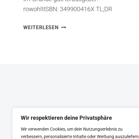
rowohltISBN: 349900416X TL;DR
Rutger Bregmans Im Grunde gut
IM
WEITERLESEN
(2019) argumentiert: Menschen sind
GRUNDE
nicht von Natur aus egoistisch,
GUT
sondern grundsätzlich kooperativ –
–
EINE
„Survival of the friendliest“. Das Buch
NEUE
widerlegt zentrale Mythen (Hobbes‘
GESCHICHTE
Naturzustand, Stanford-Prison-
DER
Experiment, Bombardement-Effekt im
MENSCHHEIT
Zweiten Weltkrieg) und zeigt, dass ein
optimistisches Menschenbild
praktische Konsequenzen für Führung,
Wir respektieren deine Privatsphäre
Bildung, Justiz und Wirtschaft hat:…
Wir verwenden Cookies, um dein Nutzungserlebnis zu
KEYNOTE
BEIRAT
CTRL+ALT+LEAD
verbessern, personalisierte Inhalte oder Werbung auszuliefern