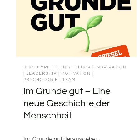
BUCHEMPFEHLUNG
|
GLÜCK
|
INSPIRATION
|
LEADERSHIP
|
MOTIVATION
|
PSYCHOLOGIE
|
TEAM
Im Grunde gut – Eine
neue Geschichte der
Menschheit
Im Grunde gutHerausgeber: