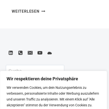
Bregmans Im Grunde gut (2019)
IM
WEITERLESEN
argumentiert: Menschen sind nicht von
GRUNDE
Natur aus egoistisch, sondern
GUT
grundsätzlich kooperativ – „Survival of
–
EINE
the friendliest“. Das Buch widerlegt
NEUE
zentrale Mythen (Hobbes‘ Naturzustand,
GESCHICHTE
Stanford-Prison-Experiment,
DER
Bombardement-Effekt im Zweiten
MENSCHHEIT
Weltkrieg) und zeigt, dass ein
Suchen
optimistisches Menschenbild praktische
Wir respektieren deine Privatsphäre
Konsequenzen für Führung, Bildung,
KEYNOTE
BEIRAT
CTRL+ALT+LEAD
Wir verwenden Cookies, um dein Nutzungserlebnis zu
Justiz und Wirtschaft hat:…
MEINE ARTIKEL
BUCHEMPFEHLUNGEN
verbessern, personalisierte Inhalte oder Werbung auszuliefern
PODCAST
KONTAKT
SEBASTIAN
und unseren Traffic zu analysieren. Mit einem Klick auf "Alle
IMPRESSUM
DATENSCHUTZERKLÄRUNG
akzeptieren" stimmst du der Verwendung von Cookies zu.