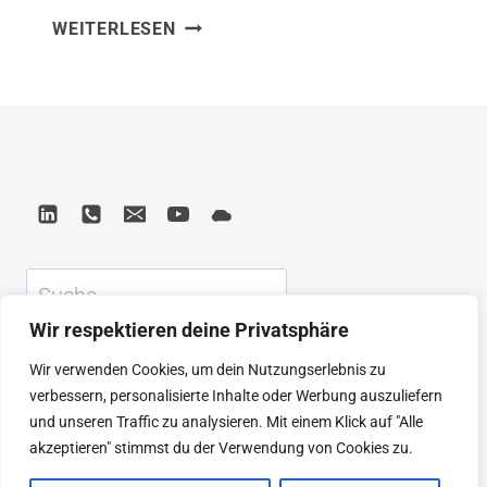
SHOE
WEITERLESEN
habe ich gelernt, dass Nike nicht aus
DOG
einem genialen Plan entstand – sondern
PHIL
aus unzähligen Improvisationen, Krisen
KNIGHT:
DIE
und dem unbedingten Willen, nicht
OFFIZIELLE
aufzuhören. Phil Knights Biografie ist
BIOGRAFIE
eine der ehrlichsten
DES
Gründungsgeschichten, die ich kenne.
NIKE-
GRÜNDERS
Was ich mitnehme: Mut entsteht nicht,…
Suchen
Wir respektieren deine Privatsphäre
KEYNOTE
BEIRAT
CTRL+ALT+LEAD
Wir verwenden Cookies, um dein Nutzungserlebnis zu
MEINE ARTIKEL
BUCHEMPFEHLUNGEN
verbessern, personalisierte Inhalte oder Werbung auszuliefern
PODCAST
KONTAKT
SEBASTIAN
und unseren Traffic zu analysieren. Mit einem Klick auf "Alle
IMPRESSUM
DATENSCHUTZERKLÄRUNG
akzeptieren" stimmst du der Verwendung von Cookies zu.