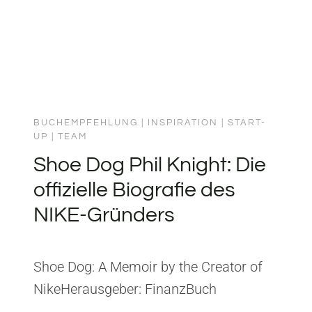
BUCHEMPFEHLUNG
|
INSPIRATION
|
START-
UP
|
TEAM
Shoe Dog Phil Knight: Die
offizielle Biografie des
NIKE-Gründers
Shoe Dog: A Memoir by the Creator of
NikeHerausgeber: FinanzBuch
VerlagISBN: 3898799921 Aus Shoe Dog