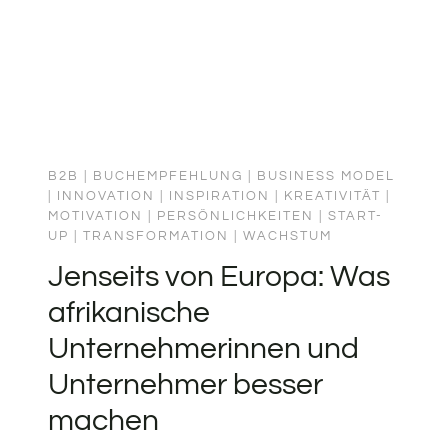
B2B
|
BUCHEMPFEHLUNG
|
BUSINESS MODEL
|
INNOVATION
|
INSPIRATION
|
KREATIVITÄT
|
MOTIVATION
|
PERSÖNLICHKEITEN
|
START-
UP
|
TRANSFORMATION
|
WACHSTUM
Jenseits von Europa: Was
afrikanische
Unternehmerinnen und
Unternehmer besser
machen