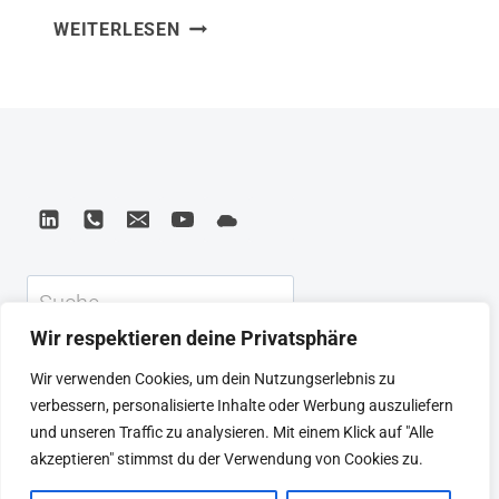
MEASURE
WEITERLESEN
Measure What Matters habe ich gelernt,
WHAT
dass OKRs nicht einfach Ziele sind – sie
MATTERS
sind eine Methode, um Fokus,
OKRS:
THE
Ausrichtung und Accountability in
SIMPLE
Organisationen zu verankern. John
IDEA
Doerr zeigt an realen Fallbeispielen, wie
THAT
Google, Intel und andere damit
DRIVES
10X
Wachstum gesteuert haben….
Suchen
GROWTH
Wir respektieren deine Privatsphäre
KEYNOTE
BEIRAT
CTRL+ALT+LEAD
Wir verwenden Cookies, um dein Nutzungserlebnis zu
MEINE ARTIKEL
BUCHEMPFEHLUNGEN
verbessern, personalisierte Inhalte oder Werbung auszuliefern
PODCAST
KONTAKT
SEBASTIAN
und unseren Traffic zu analysieren. Mit einem Klick auf "Alle
IMPRESSUM
DATENSCHUTZERKLÄRUNG
akzeptieren" stimmst du der Verwendung von Cookies zu.