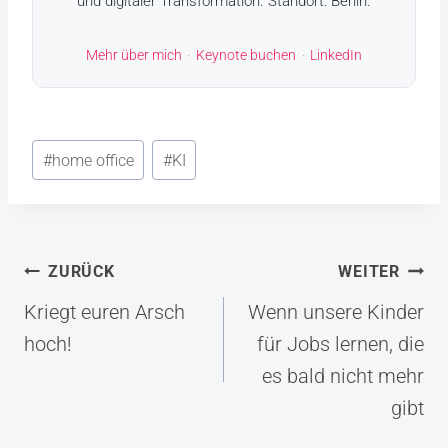
und digitaler Transformation. Standort: Berlin.
Mehr über mich
·
Keynote buchen
·
LinkedIn
Schlagworte:
#
home office
#
KI
Beitragsnavigation
ZURÜCK
WEITER
Kriegt euren Arsch
Wenn unsere Kinder
hoch!
für Jobs lernen, die
es bald nicht mehr
gibt