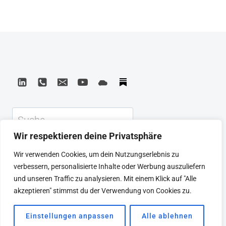
WERTE,
FÜR
DIE
DU
NUN
WIRKLICH
KEIN
TALENT
BRAUCHST!
Suchen
Wir respektieren deine Privatsphäre
KEYNOTE
BEIRAT
CTRL+ALT+LEAD
Wir verwenden Cookies, um dein Nutzungserlebnis zu
MEINE ARTIKEL
BUCHEMPFEHLUNGEN
verbessern, personalisierte Inhalte oder Werbung auszuliefern
PODCAST
KONTAKT
SEBASTIAN
und unseren Traffic zu analysieren. Mit einem Klick auf "Alle
IMPRESSUM
DATENSCHUTZERKLÄRUNG
akzeptieren" stimmst du der Verwendung von Cookies zu.
Einstellungen anpassen
Alle ablehnen
© 2026 SEBASTIAN WINKLER