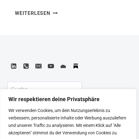
Based CapitalismHerausgeber: MIT
THE
WEITERLESEN
PressISBN: 0262533529 Aus The
SHARING
Sharing Economy habe ich gelernt, dass
ECONOMY
die Plattformökonomie nicht nur
–
THE
Disruption ist – sondern eine
END
fundamentale Neuordnung des
OF
Verhältnisses zwischen Arbeit,
EMPLOYMENT
Eigentum und Wertschöpfung. Arun
AND
THE
Sundararajan zeigt die Konsequenzen
Suchen
RISE
des Crowd-Based Capitalism sachlich
OF
Wir respektieren deine Privatsphäre
und tiefgründig. Was ich…
CROWD-
KEYNOTE
BEIRAT
CTRL+ALT+LEAD
Wir verwenden Cookies, um dein Nutzungserlebnis zu
BASED
MEINE ARTIKEL
BUCHEMPFEHLUNGEN
verbessern, personalisierte Inhalte oder Werbung auszuliefern
CAPITALISM
PODCAST
KONTAKT
SEBASTIAN
und unseren Traffic zu analysieren. Mit einem Klick auf "Alle
IMPRESSUM
DATENSCHUTZERKLÄRUNG
akzeptieren" stimmst du der Verwendung von Cookies zu.