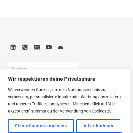
WIRD
MEIN
ARBEITSTAG
DEFINITIV
ANDERS
AUSSEHEN.
Suchen
Wir respektieren deine Privatsphäre
KEYNOTE
BEIRAT
CTRL+ALT+LEAD
Wir verwenden Cookies, um dein Nutzungserlebnis zu
MEINE ARTIKEL
BUCHEMPFEHLUNGEN
verbessern, personalisierte Inhalte oder Werbung auszuliefern
PODCAST
KONTAKT
SEBASTIAN
und unseren Traffic zu analysieren. Mit einem Klick auf "Alle
IMPRESSUM
DATENSCHUTZERKLÄRUNG
akzeptieren" stimmst du der Verwendung von Cookies zu.
Einstellungen anpassen
Alle ablehnen
© 2026 SEBASTIAN WINKLER