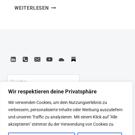
GIFTS
WEITERLESEN
089106074X Aus Gifts Differing habe
DIFFERING:
ich gelernt, dass
UNDERSTANDING
Persönlichkeitsunterschiede keine
PERSONALITY
TYPE
Schwächen sind, sondern Geschenke –
wenn man versteht, wie sie wirken. Das
MBTI-Fundament von Isabel Myers und
Peter Briggs hilft, zu verstehen, warum
Menschen so unterschiedlich
Suchen
kommunizieren, entscheiden und
Wir respektieren deine Privatsphäre
zusammenarbeiten. Was ich mitnehme:
KEYNOTE
BEIRAT
CTRL+ALT+LEAD
Wir verwenden Cookies, um dein Nutzungserlebnis zu
Wer sich selbst…
MEINE ARTIKEL
BUCHEMPFEHLUNGEN
verbessern, personalisierte Inhalte oder Werbung auszuliefern
PODCAST
KONTAKT
SEBASTIAN
und unseren Traffic zu analysieren. Mit einem Klick auf "Alle
IMPRESSUM
DATENSCHUTZERKLÄRUNG
akzeptieren" stimmst du der Verwendung von Cookies zu.