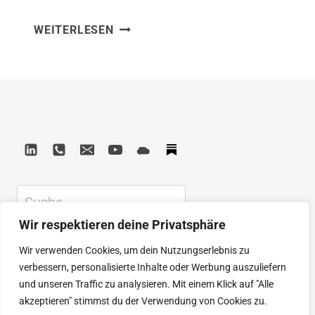
an Intentional LifeHerausgeber: Gallery
YOU
WEITERLESEN
BooksISBN: 1982140143 Aus You Are
ARE
Awesome habe ich gelernt, dass
AWESOME
Scheitern keine Ausnahme im Leben ist
–
HOW
– sondern der Normalfall für jeden, der
TO
etwas Bedeutendes versucht. Neil
NAVIGATE
Pasricha zeigt mit Witz und Substanz,
CHANGE,
wie man nach Rückschlägen wieder…
WRESTLE
WITH
Suchen
FAILURE,
AND
Wir respektieren deine Privatsphäre
LIVE
KEYNOTE
BEIRAT
CTRL+ALT+LEAD
Wir verwenden Cookies, um dein Nutzungserlebnis zu
AN
MEINE ARTIKEL
BUCHEMPFEHLUNGEN
verbessern, personalisierte Inhalte oder Werbung auszuliefern
INTENTIONAL
PODCAST
KONTAKT
SEBASTIAN
und unseren Traffic zu analysieren. Mit einem Klick auf "Alle
LIFE
IMPRESSUM
DATENSCHUTZERKLÄRUNG
akzeptieren" stimmst du der Verwendung von Cookies zu.