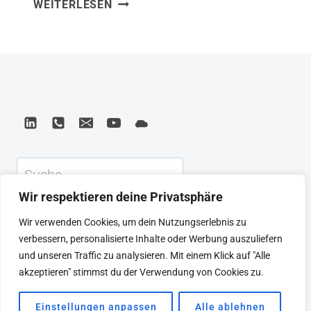
FACTFULNESS:
WEITERLESEN
Entscheidungen – privat wie beruflich –
WIE
von verzerrten Weltbildern, Angst-
WIR
Narrativen und falschen Annahmen
LERNEN,
DIE
geprägt sind. Gerade in Zeiten von KI,
WELT
Digitalisierung und Transformation
SO
erlebe ich immer wieder, dass
ZU
Unternehmen nicht an fehlender
SEHEN,
WIE
Technologie scheitern, sondern an
Suchen
SIE
falschen Einschätzungen der Realität.
WIRKLICH
Wir respektieren deine Privatsphäre
Fakten von Meinungen zu trennen,
IST
KEYNOTE
BEIRAT
CTRL+ALT+LEAD
Wir verwenden Cookies, um dein Nutzungserlebnis zu
Risiken…
MEINE ARTIKEL
BUCHEMPFEHLUNGEN
verbessern, personalisierte Inhalte oder Werbung auszuliefern
PODCAST
KONTAKT
SEBASTIAN
und unseren Traffic zu analysieren. Mit einem Klick auf "Alle
IMPRESSUM
DATENSCHUTZERKLÄRUNG
akzeptieren" stimmst du der Verwendung von Cookies zu.
Einstellungen anpassen
Alle ablehnen