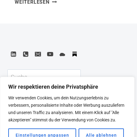
REST:
WEITERLESEN
habe ich gelernt, dass Ruhe keine
WHY
Belohnung für getane Arbeit ist, sondern
YOU
ein aktiver Teil davon. Alex Soojung-Kim
GET
MORE
Pang zeigt an Wissenschaftlern,
DONE
Schriftstellern und Generälen, dass
WHEN
Höchstleistung und bewusste Erholung
YOU
Zwillinge sind, keine Gegner. Das deckt
WORK
LESS
sich mit allem, was…
Suchen
Wir respektieren deine Privatsphäre
KEYNOTE
BEIRAT
CTRL+ALT+LEAD
Wir verwenden Cookies, um dein Nutzungserlebnis zu
MEINE ARTIKEL
BUCHEMPFEHLUNGEN
verbessern, personalisierte Inhalte oder Werbung auszuliefern
PODCAST
KONTAKT
SEBASTIAN
und unseren Traffic zu analysieren. Mit einem Klick auf "Alle
IMPRESSUM
DATENSCHUTZERKLÄRUNG
akzeptieren" stimmst du der Verwendung von Cookies zu.
Einstellungen anpassen
Alle ablehnen