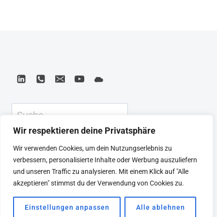
VISION
VON
1986:
WARUM
WIR
VISIONÄRE
FÜR
DEN
FORTSCHRITT
Suchen
BRAUCHEN
Wir respektieren deine Privatsphäre
KEYNOTE
BEIRAT
CTRL+ALT+LEAD
Wir verwenden Cookies, um dein Nutzungserlebnis zu
MEINE ARTIKEL
BUCHEMPFEHLUNGEN
verbessern, personalisierte Inhalte oder Werbung auszuliefern
PODCAST
KONTAKT
SEBASTIAN
und unseren Traffic zu analysieren. Mit einem Klick auf "Alle
IMPRESSUM
DATENSCHUTZERKLÄRUNG
akzeptieren" stimmst du der Verwendung von Cookies zu.
Einstellungen anpassen
Alle ablehnen
© 2026 SEBASTIAN WINKLER