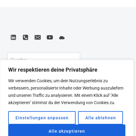
Suchen
Wir respektieren deine Privatsphäre
KEYNOTE
BEIRAT
CTRL+ALT+LEAD
Wir verwenden Cookies, um dein Nutzungserlebnis zu
MEINE ARTIKEL
BUCHEMPFEHLUNGEN
verbessern, personalisierte Inhalte oder Werbung auszuliefern
PODCAST
KONTAKT
SEBASTIAN
und unseren Traffic zu analysieren. Mit einem Klick auf "Alle
IMPRESSUM
DATENSCHUTZERKLÄRUNG
akzeptieren" stimmst du der Verwendung von Cookies zu.
Einstellungen anpassen
Alle ablehnen
© 2026 SEBASTIAN WINKLER
Alle akzeptieren