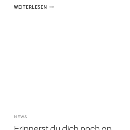
IST
WEITERLESEN
KI
DIE
GRÖSSTE H
YPE-B
LASE A
LLER Z
EITEN? M
EINE G
EDANKEN
NEWS
Erinnerst du dich noch an